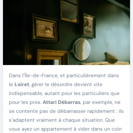
Dans l’Île-de-France, et particulièrement dans
le
Loiret
, gérer le désordre devient vite
indispensable, autant pour les particuliers que
pour les pros.
Attari Débarras
, par exemple, ne
se contente pas de débarrasser rapidement : ils
s’adaptent vraiment à chaque situation. Que
vous ayez un appartement à vider dans un coin